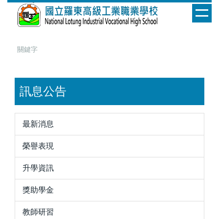
跳
到
主
要
內
容
區
訊息公告
最新消息
榮譽表現
升學資訊
獎助學金
教師研習