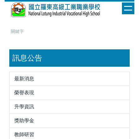
跳
到
主
要
內
容
區
訊息公告
最新消息
榮譽表現
升學資訊
獎助學金
教師研習