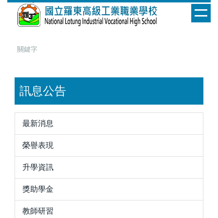
跳
到
主
要
內
容
區
訊息公告
最新消息
榮譽表現
升學資訊
獎助學金
教師研習