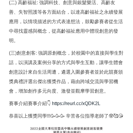
(二) 高齡福祉: 強調科技、創意與銀髮樂活、高齡友
善、失智照護等各方面結合，以達高齡福祉之永續發展
應用，以情境描述的方式表達想法，鼓勵參賽者從生活
中尋找靈感與概念，從高齡福祉應用中體現創意的發
明。
(三)創意創客: 強調原創概念，於校園中的直接與學生對
話，以演講及案例分享的方式與學生互動，讓學生體會
創意設計來自生活周遭，遴選入圍參賽者並於此競賽頒
獎典禮評選出傑出獲獎作品，藉由跨域交流與學習機
會，增加創作多元向度、激發並觀摩學習創意。
賽事介紹賽事介紹👇
https://reurl.cc/xQDK2L
恭喜以上獲獎同學!!!🥳🥳🥳 辛苦各位指導老師了🤓🥰😘