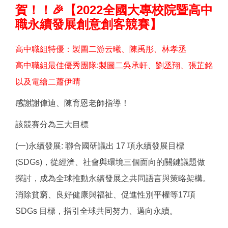
賀！！🎉【2022全國大專校院暨高中
職永續發展創意創客競賽】
高中職組特優：製圖二游云曦、陳禹彤、林孝丞
高中職組最佳優秀團隊:製圖二吳承軒、劉丞翔、張芷銘
以及電繪二蕭伊晴
感謝謝偉迪、陳育恩老師指導！
該競賽分為三大目標
(一)永續發展: 聯合國研議出 17 項永續發展目標
(SDGs)，從經濟、社會與環境三個面向的關鍵議題做
探討，成為全球推動永續發展之共同語言與策略架構。
消除貧窮、良好健康與福祉、促進性別平權等17項
SDGs 目標，指引全球共同努力、邁向永續。