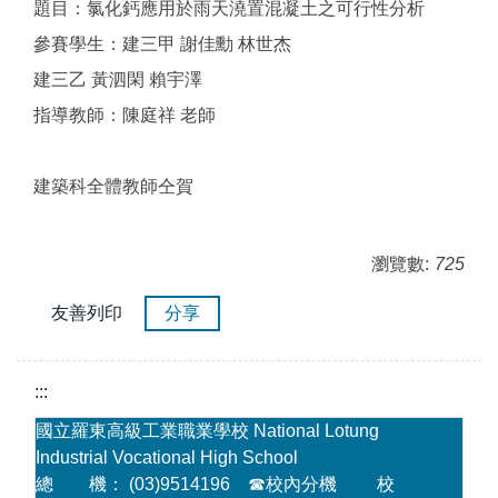
題目：氯化鈣應用於雨天澆置混凝土之可行性分析
參賽學生：建三甲 謝佳勳 林世杰
建三乙 黃泗閑 賴宇澤
指導教師：陳庭祥 老師
建築科全體教師仝賀
瀏覽數:
725
友善列印
分享
:::
國立羅東高級工業職業學校 National Lotung
Industrial Vocational High School
總 機： (03)9514196
☎
校內分機
校