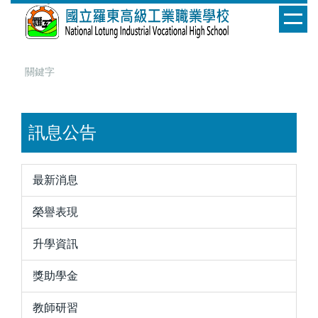
跳
到
主
要
內
容
區
訊息公告
最新消息
榮譽表現
升學資訊
獎助學金
教師研習