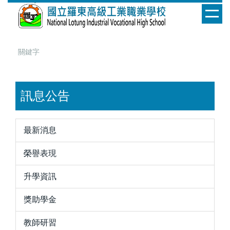
跳
到
主
要
內
容
區
訊息公告
最新消息
榮譽表現
升學資訊
獎助學金
教師研習