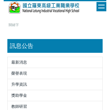
跳
到
主
要
內
容
區
訊息公告
最新消息
榮譽表現
升學資訊
獎助學金
教師研習