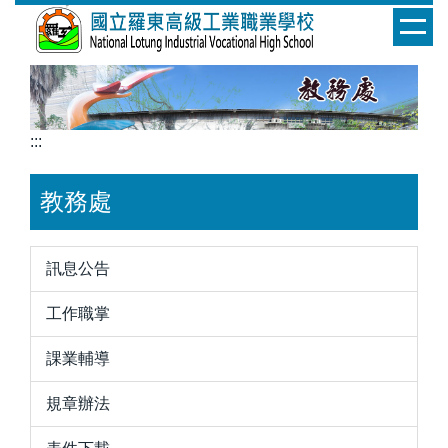
跳
到
主
要
內
容
:::
區
教務處
訊息公告
工作職掌
課業輔導
規章辦法