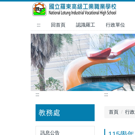
跳
到
主
:::
回首頁
認識羅工
行政單位
要
內
容
區
:::
:::
教務處
首頁
行政
訊息公告
115