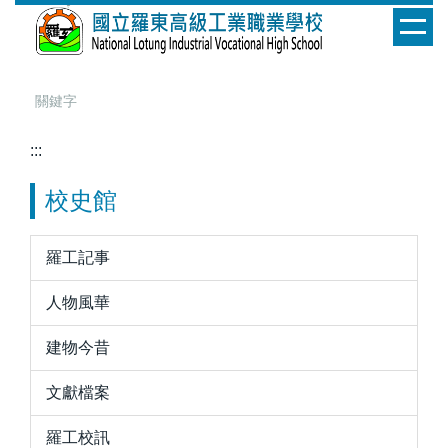
跳
到
主
要
內
容
:::
區
校史館
羅工記事
人物風華
建物今昔
文獻檔案
羅工校訊