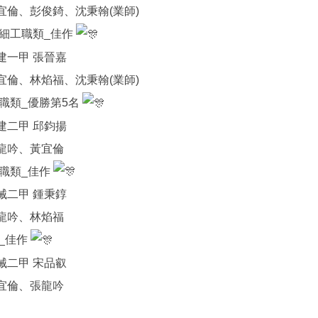
宜倫、彭俊錡、沈秉翰(業師)
細工職類_佳作
建一甲 張晉嘉
宜倫、林焰福、沈秉翰(業師)
職類_優勝第5名
建二甲 邱鈞揚
龍吟、黃宜倫
職類_佳作
械二甲 鍾秉錞
龍吟、林焰福
_佳作
械二甲 宋品叡
宜倫、張龍吟