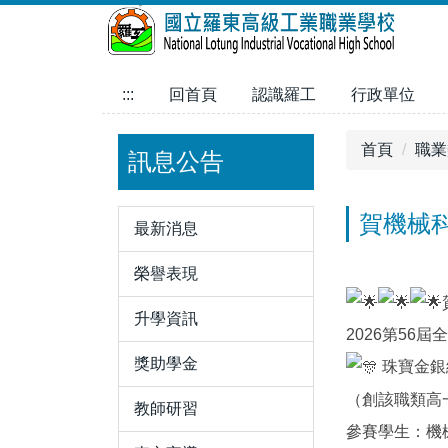
跳
到
主
要
:::
回首頁
認識羅工
行政單位
內
容
首頁
職業
訊息公告
區
賀機械科
最新消息
榮譽表現
升學資訊
2026第56
獎助學金
珠寶金銀
（創該職類高
教師研習
參賽學生：機