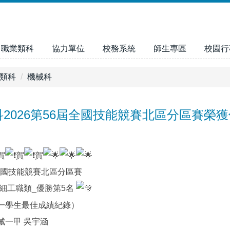
職業類科
協力單位
校務系統
師生專區
校園行
類科
機械科
2026第56屆全國技能競賽北區分區賽榮
賀
賀
賀
屆全國技能競賽北區分區賽
細工職類_優勝第5名
一學生最佳成績紀錄）
械一甲 吳宇涵