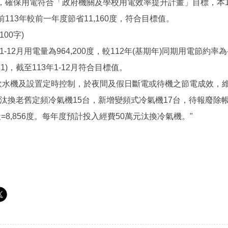
確保用電符合「政府機關及學校用電效率提升計畫」目標，本113年
113年較前一年度節省11,160度，符合目標值。
00字)
年1-12月用電量為964,200度，較112年(基期年)同期用電節約率為-
準值31)，截至113年1-12月符合目標值。
換飲水機及設置定時控制，於夜間及假日斷電或待機之節電成效，
年汰換老舊定頻冷氣機15台，新增變頻式冷氣機17台，待報廢除帳5台，預
120天=8,856度。每年度預計投入經費50萬元汰換冷氣機。"