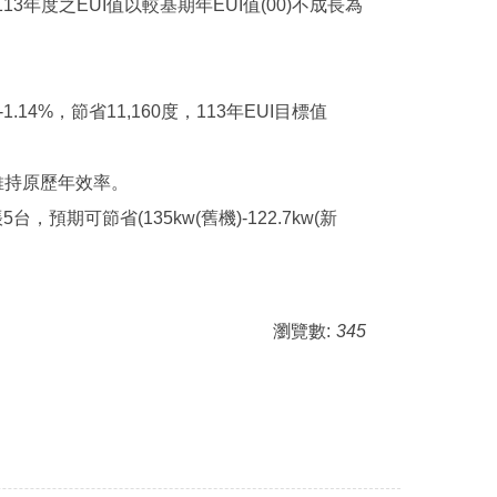
度之EUI值以較基期年EUI值(00)不成長為
1.14%，節省11,160度，113年EUI目標值
維持原歷年效率。
期可節省(135kw(舊機)-122.7kw(新
瀏覽數:
345