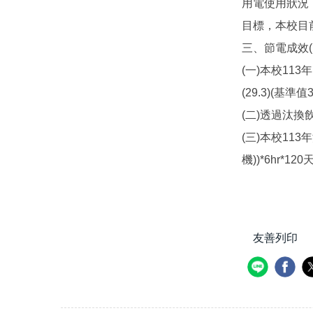
用電使用狀況，
目標，本校目前
三、節電成效(1
(一)本校113
(29.3)(基
(二)透過汰
(三)本校113
機))*6hr*
友善列印