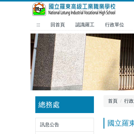
跳
到
主
:::
回首頁
認識羅工
行政單位
要
內
容
區
首頁
行政
總務處
國立羅
訊息公告