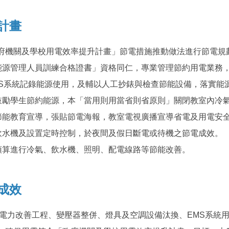
計畫
府機關及學校用電效率提升計畫」節電措施推動做法進行節電規
「能源管理人員訓練合格證書」資格同仁，專業管理節約用電業務
EMS系統記錄能源使用，及輔以人工抄錶與檢查節能設備，落實能
會鼓勵學生節約能源，本「當用則用當省則省原則」關閉教室內冷
動節能教育宣導，張貼節電海報，教室電視廣播宣導省電及用電安
換飲水機及設置定時控制，於夜間及假日斷電或待機之節電成效。
列預算進行冷氣、飲水機、照明、配電線路等節能改善。
成效
舊電力改善工程、變壓器整併、燈具及空調設備汰換、EMS系統