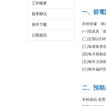
工作職掌
一、節電
規章辦法
本校依據「政
表件下載
(一)指派具
公開資訊
(二)定期以
(三)每週集
(四)每月推
(五)每年汰
(六)每年編
二、預期
本校藉由 老