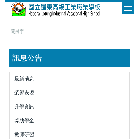
跳
到
主
要
內
容
區
訊息公告
最新消息
榮譽表現
升學資訊
獎助學金
教師研習