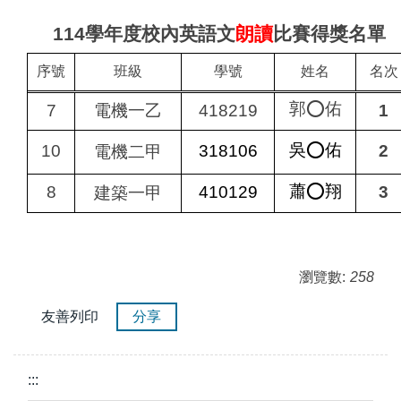
114
學年度校內英語文
朗讀
比賽得獎名單
序號
班級
學號
姓名
名次
郭⭕佑
7
電機一乙
418219
1
吳⭕佑
10
318106
2
電機二甲
蕭⭕翔
8
410129
3
建築一甲
瀏覽數:
258
友善列印
分享
:::