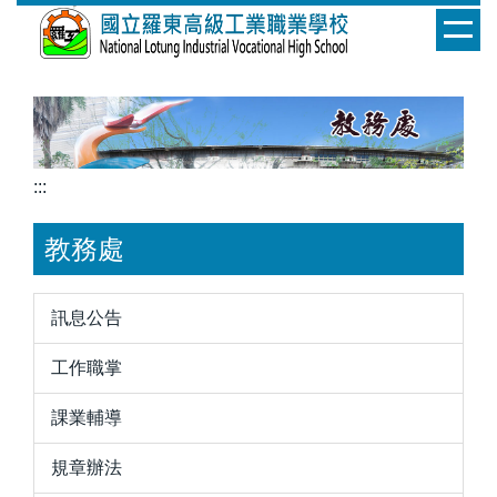
跳
到
主
要
內
容
區
:::
教務處
訊息公告
工作職掌
課業輔導
規章辦法