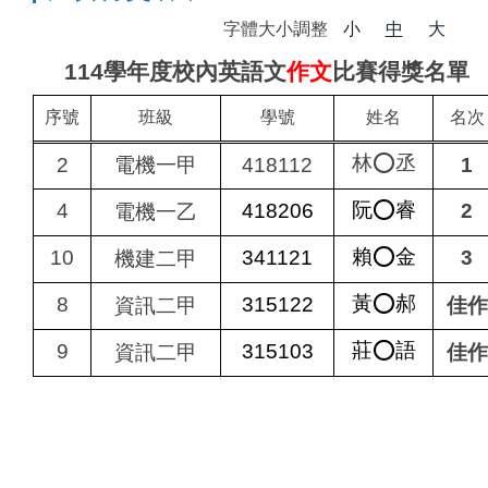
字體大小調整
小
中
大
114
學年度校內英語文
作文
比賽得獎名單
序號
班級
學號
姓名
名次
林⭕丞
2
電機一甲
418112
1
阮⭕睿
4
418206
2
電機一乙
賴⭕金
10
341121
3
機建二甲
黃⭕郝
8
315122
資訊二甲
佳作
莊⭕語
9
315103
資訊二甲
佳作