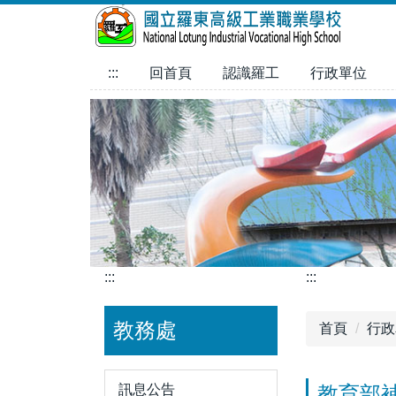
跳
到
主
:::
回首頁
認識羅工
行政單位
要
內
容
區
:::
:::
教務處
首頁
行政
訊息公告
教育部