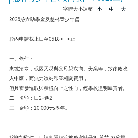
字體大小調整
小
中
大
2026慈垚助學金及慈林青少年營
校內申請截止日至0518<一>止
一、條件：
家境清寒，或因天災與父母親疾病、失業等，致家庭收
入中斷，而無力繳納課業相關費用，
但具奮發進取與積極向上之性向，經學校證明屬實者。
二、名額：日2+進2
三、金額：10,000元/學年。
餘詳如附件，申請相關請洽教務處註冊組 黃慧玟(分機