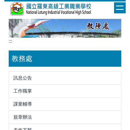
跳
到
主
要
內
容
:::
區
教務處
訊息公告
工作職掌
課業輔導
規章辦法