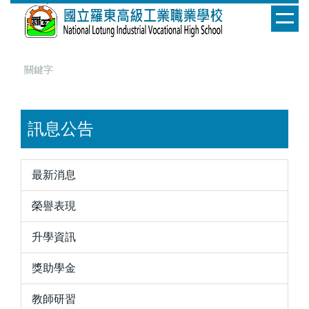
跳
到
主
要
內
容
區
訊息公告
最新消息
榮譽表現
升學資訊
獎助學金
教師研習