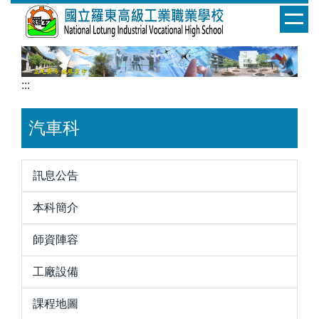
跳
到
主
要
內
:::
容
區
汽車科
訊息公告
本科簡介
師資陣容
工廠設備
課程地圖