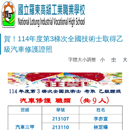
賀！114年度第3梯次全國技術士取得乙
級汽車修護證照
字體大小調整
小
中
大