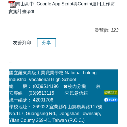
南山高中_Google App Script與Gemini運用工作坊
實施計畫.pdf
瀏覽數:
123
友善列印
分享
:::
國立羅東高級工業職業學校 National Lotung
Industrial Vocational High School
總 機： (03)9514196
☎
校內分機
校
安專線： (03)9513115
✉️民意信箱
統一編號： 42001706
學校地址： 269022 宜蘭縣冬山鄉廣興路117號
No.117, Guangsing Rd., Dongshan Township,
Yilan County 269-41, Taiwan (R.O.C.)