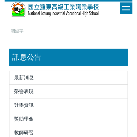
跳
到
主
要
內
容
區
訊息公告
最新消息
榮譽表現
升學資訊
獎助學金
教師研習