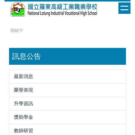
跳
到
主
要
內
容
區
訊息公告
最新消息
榮譽表現
升學資訊
獎助學金
教師研習