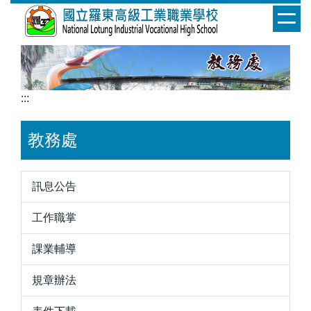
跳
到
主
要
內
容
:::
區
教務處
訊息公告
工作職掌
課業輔導
規章辦法