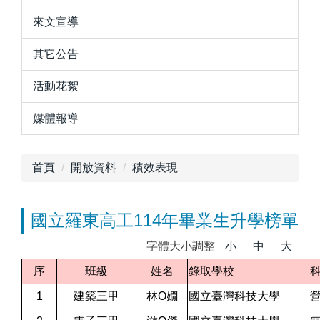
來文宣導
其它公告
活動花絮
媒體報導
首頁
開放資料
積效表現
國立羅東高工114年畢業生升學榜單
字體大小調整
小
中
大
序
班級
姓名
錄取學校
1
建築三甲
林O嫺
國立臺灣科技大學