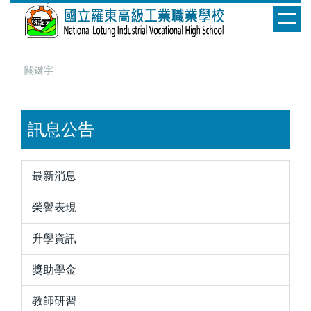
跳
到
主
要
內
容
區
訊息公告
最新消息
榮譽表現
升學資訊
獎助學金
教師研習