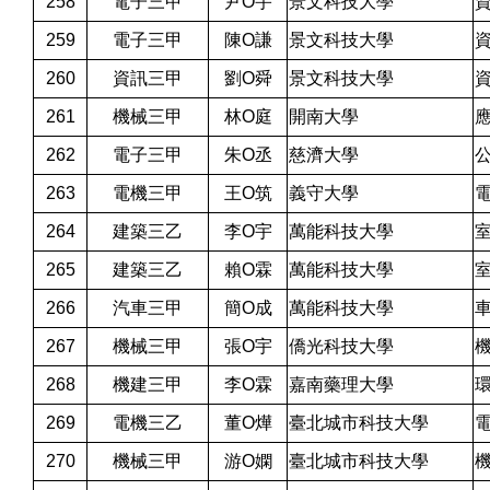
258
電子三甲
尹O宇
景文科技大學
259
電子三甲
陳O謙
景文科技大學
260
資訊三甲
劉O舜
景文科技大學
261
機械三甲
林O庭
開南大學
262
電子三甲
朱O丞
慈濟大學
263
電機三甲
王O筑
義守大學
264
建築三乙
李O宇
萬能科技大學
265
建築三乙
賴O霖
萬能科技大學
266
汽車三甲
簡O成
萬能科技大學
267
機械三甲
張O宇
僑光科技大學
268
機建三甲
李O霖
嘉南藥理大學
269
電機三乙
董O燁
臺北城市科技大學
270
機械三甲
游O嫻
臺北城市科技大學