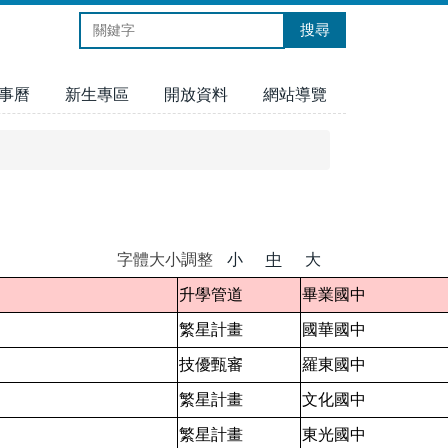
搜尋
事曆
新生專區
開放資料
網站導覽
字體大小調整
小
中
大
升學管道
畢業國中
繁星計畫
國華國中
技優甄審
羅東國中
繁星計畫
文化國中
繁星計畫
東光國中