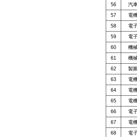
56
汽
57
電
58
電
59
電
60
機
61
機
62
製
63
電
64
電
65
電
66
電
67
電
68
電