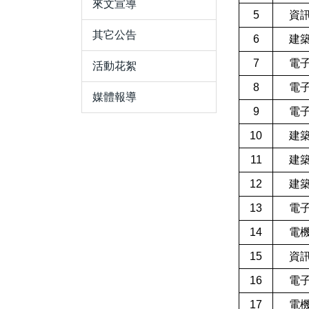
來文宣導
5
資
其它公告
6
建
7
電
活動花絮
8
電
媒體報導
9
電
10
建
11
建
12
建
13
電
14
電
15
資
16
電
17
電