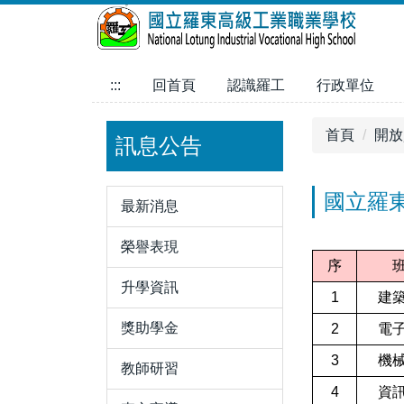
跳
到
主
要
:::
回首頁
認識羅工
行政單位
內
容
首頁
開放
訊息公告
區
國立羅東
最新消息
榮譽表現
序
升學資訊
1
建
獎助學金
2
電
3
機
教師研習
4
資