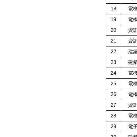
18
電
19
電
20
資
21
資
22
建
23
建
24
電
25
電
26
電
27
資
28
電
29
電