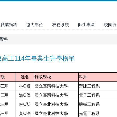
職業類科
協力單位
校務系統
師生專區
校園行
資料
高工114年畢業生升學榜單
班級
姓名
錄取學校
科系
築三甲
林O嫺
國立臺灣科技大學
營建工程系
子三甲
游O傑
國立臺灣科技大學
電子工程系
械三甲
林O弘
國立臺北科技大學
機械工程系
訊三甲
黃O浩
國立臺北科技大學
光電工程系