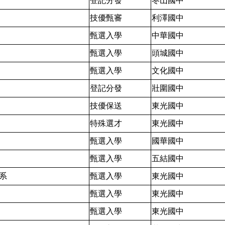
登記分發
冬山國中
技優甄審
利澤國中
甄選入學
中華國中
甄選入學
頭城國中
甄選入學
文化國中
登記分發
壯圍國中
技優保送
東光國中
特殊選才
東光國中
甄選入學
國華國中
甄選入學
五結國中
系
甄選入學
東光國中
甄選入學
東光國中
甄選入學
東光國中