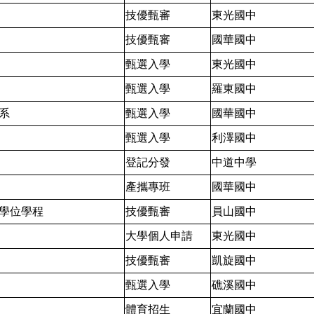
技優甄審
東光國中
技優甄審
國華國中
甄選入學
東光國中
甄選入學
羅東國中
系
甄選入學
國華國中
甄選入學
利澤國中
登記分發
中道中學
產攜專班
國華國中
學位學程
技優甄審
員山國中
大學個人申請
東光國中
技優甄審
凱旋國中
甄選入學
礁溪國中
體育招生
宜蘭國中