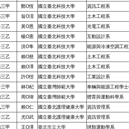
訊三甲
鄭O恆
國立臺北科技大學
資訊工程系
築三甲
翁O淯
國立臺北科技大學
土木工程系
子三乙
黃O恩
國立臺北科技大學
光電工程系
子三乙
楊O憲
國立臺北科技大學
互動設計系
子三乙
洪O隼
國立臺北科技大學
能源與冷凍空調工程
築三乙
賴O慈
國立臺北科技大學
土木工程系
築三乙
賴O澤
國立臺北科技大學
土木工程系
築三乙
許O愷
國立臺北科技大學
工業設計系
子三甲
林O杞
國立臺灣師範大學
車輛與能源工程學士
機三乙
周O瑋
國立臺灣師範大學
體育與運動科學系
訊三甲
賴O仁
國立臺北護理健康大學
資訊管理系
子三乙
尤O武
國立臺北護理健康大學
資訊管理系
機三甲
王O澤
臺北市立大學
球類運動學系