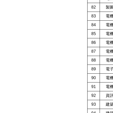
82
製
83
電
84
電
85
電
86
電
87
電
88
電
89
電
90
電
91
電
92
資
93
建