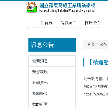
跳
到
主
要
:::
回首頁
認識羅工
行政單位
內
:::
:::
容
區
訊息公告
首頁
公告
最新消息
【精進數
榮譽表現
配合教育部「
升學資訊
教師(含代理教
獎助學金
https://www2.i
教師研習