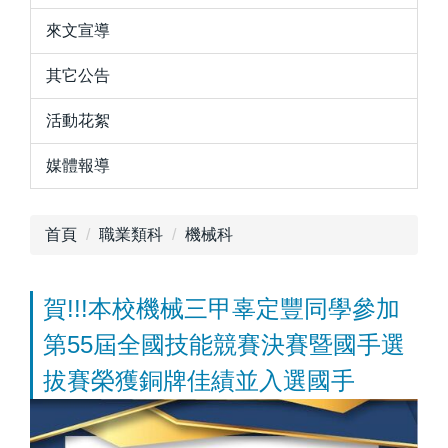
來文宣導
其它公告
活動花絮
媒體報導
首頁
職業類科
機械科
賀!!!本校機械三甲辜定豐同學參加
第55屆全國技能競賽決賽暨國手選
拔賽榮獲銅牌佳績並入選國手