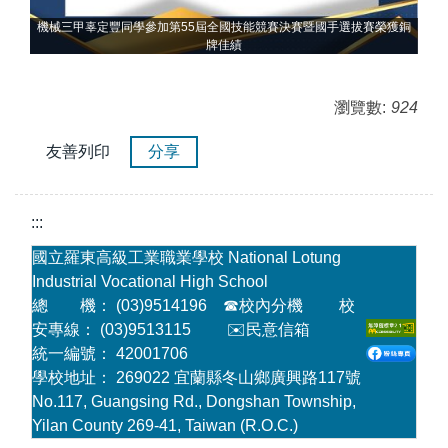
獲銅
機械三甲辜定豐同學參加第55屆全國技能競賽決賽暨國手選拔賽榮獲銅
機
牌佳績
瀏覽數:
924
友善列印
分享
:::
國立羅東高級工業職業學校 National Lotung
Industrial Vocational High School
總 機： (03)9514196
☎
校內分機
校
安專線： (03)9513115
✉️民意信箱
統一編號： 42001706
學校地址： 269022 宜蘭縣冬山鄉廣興路117號
No.117, Guangsing Rd., Dongshan Township,
Yilan County 269-41, Taiwan (R.O.C.)