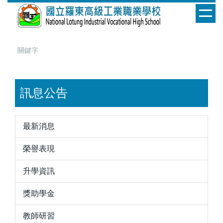
跳
到
主
要
內
容
區
訊息公告
最新消息
榮譽表現
升學資訊
獎助學金
教師研習