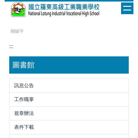
跳
到
主
要
內
容
:::
區
圖書館
訊息公告
工作職掌
規章辦法
表件下載