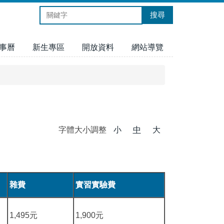
搜尋
事曆
新生專區
開放資料
網站導覽
字體大小調整
小
中
大
雜費
實習實驗費
1,495元
1,900元