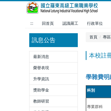
跳
到
主
要
:::
回首頁
認識羅工
行政單位
內
容
首頁
專區
訊息公告
區
本校註
最新消息
榮譽表現
學雜費明
升學資訊
獎助學金
科別
教師研習
專業群科