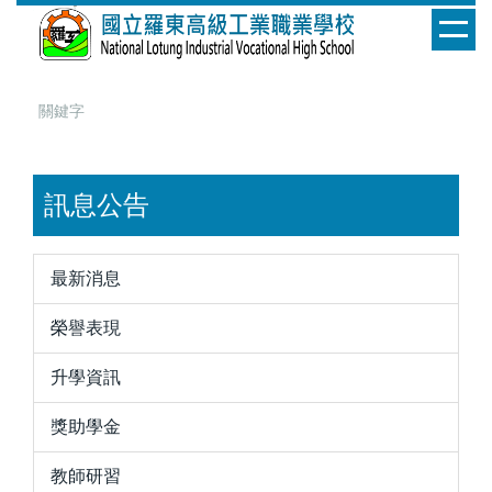
跳
到
主
要
內
容
區
訊息公告
最新消息
榮譽表現
升學資訊
獎助學金
教師研習