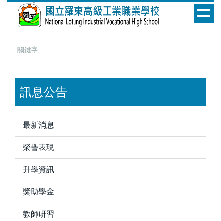
跳
到
主
要
內
容
區
訊息公告
最新消息
榮譽表現
升學資訊
獎助學金
教師研習