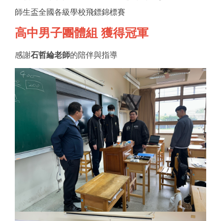
師生盃全國各級學校飛鏢錦標賽
高中男子團體組 獲得冠軍
感謝
石哲綸老師
的陪伴與指導