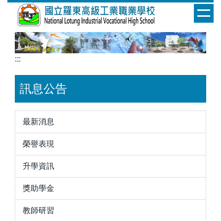
跳
到
主
要
內
:::
容
區
訊息公告
最新消息
榮譽表現
升學資訊
獎助學金
教師研習