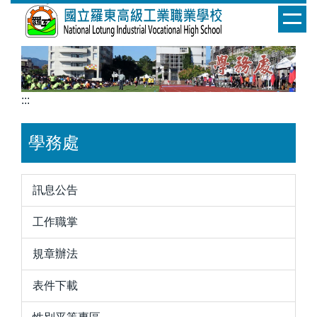
跳
到
主
要
內
容
:::
區
學務處
訊息公告
工作職掌
規章辦法
表件下載