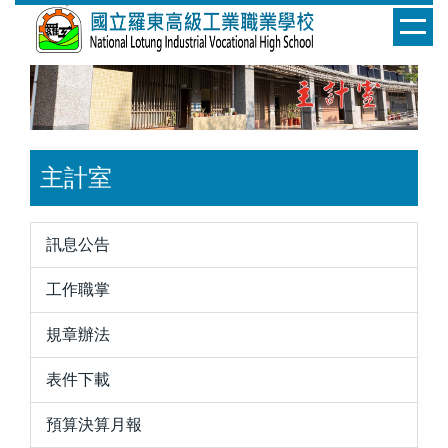
跳
到
主
要
內
容
區
主計室
訊息公告
工作職掌
規章辦法
表件下載
預算決算月報