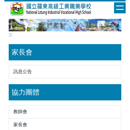
跳
到
主
要
內
:::
容
區
家長會
訊息公告
協力團體
教師會
家長會