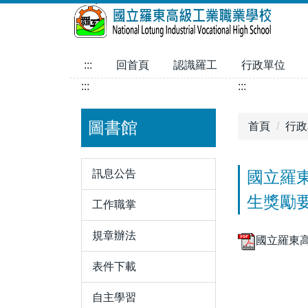
跳
到
主
要
:::
回首頁
認識羅工
行政單位
內
:::
:::
容
區
圖書館
首頁
行政
訊息公告
國立羅
生獎勵
工作職掌
規章辦法
國立羅東高
表件下載
自主學習