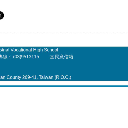
l Vocational High School
： (03)9513115
✉️民意信箱
an County 269-41, Taiwan (R.O.C.)