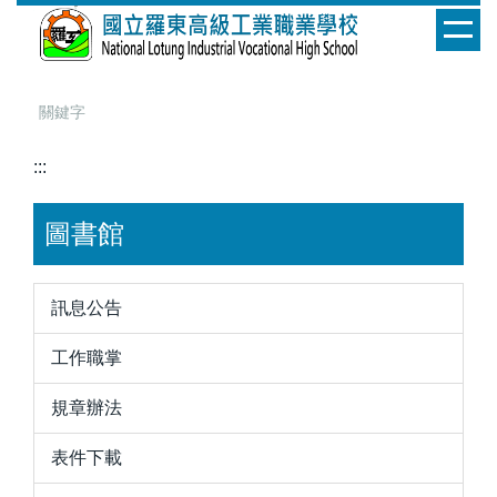
跳
到
主
要
內
容
:::
區
圖書館
訊息公告
工作職掌
規章辦法
表件下載