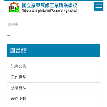
跳
到
主
要
內
容
:::
區
圖書館
訊息公告
工作職掌
規章辦法
表件下載