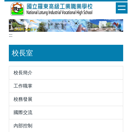
跳
到
主
要
內
:::
容
區
校長室
校長簡介
工作職掌
校務發展
國際交流
內部控制