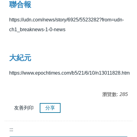
聯合報
https://udn.com/news/story/6925/5523282?from=udn-
ch1_breaknews-1-0-news
大紀元
https://www.epochtimes.com/b5/21/6/10/n13011828.htm
瀏覽數:
285
友善列印
分享
:::