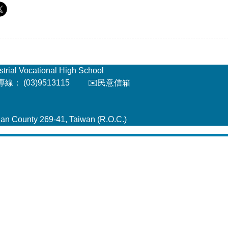
l Vocational High School
： (03)9513115
✉️民意信箱
an County 269-41, Taiwan (R.O.C.)