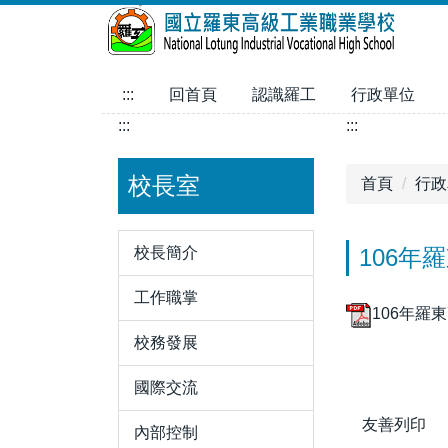
跳
到
主
要
:::
回首頁
認識羅工
行政單位
內
:::
:::
容
區
校長室
首頁
行政
校長簡介
106年
工作職掌
106年羅
校務發展
國際交流
友善列印
內部控制