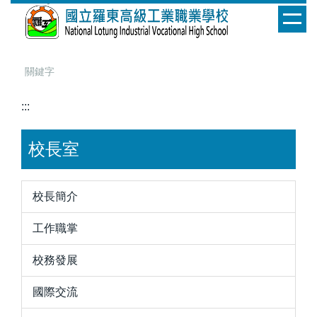
跳
到
主
要
內
容
:::
區
校長室
校長簡介
工作職掌
校務發展
國際交流