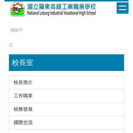
跳
到
主
要
內
容
:::
區
校長室
校長簡介
工作職掌
校務發展
國際交流