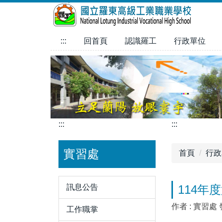
跳
到
主
:::
回首頁
認識羅工
行政單位
要
內
容
區
:::
:::
實習處
首頁
行政
訊息公告
114
作者 :
實習處
工作職掌