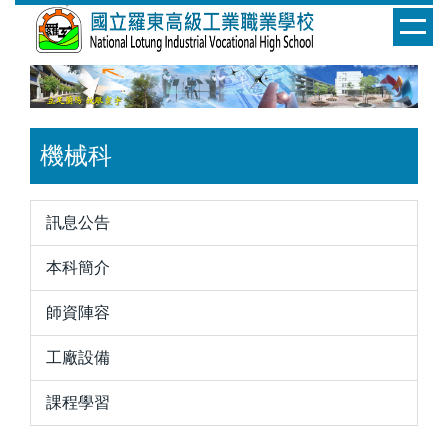
跳
到
主
要
內
容
機械科
區
訊息公告
本科簡介
師資陣容
工廠設備
課程學習