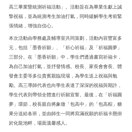
高三畢業暨統測祈福活動」。活動旨在為畢業生獻上誠
摯祝福，並為統測考生加油打氣，同時緩解學生考前緊
張情緒，增強自信心。
本次活動由學務處及輔導室共同策劃，活動內容豐富多
元，包括「墨香祈願」、「祈心祈福」及「祈福圓夢」
三部分。在「墨香祈願」中，學生們透過書寫祈福卡，
為自己加油打氣，並抒發情感。校長、家長會會長、體
發會主委等多位貴賓親臨現場，為學生送上祝福與勉
勵。高三導師代表也向學生表達了深深的祝福與期許，
學生代表則帶領全體進行祈願宣誓。最後，在「祈福圓
夢」環節，校長親自將象徵「包高中」的「包高粽」糖
果分送給各班，並由師生一同將寫滿祝願的祈福卡懸掛
於化龍池畔，場面溫馨感人。