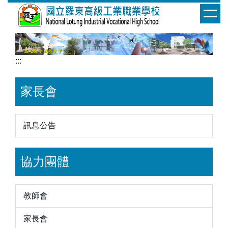
跳
到
主
要
內
:::
容
區
家長會
訊息公告
協力團體
教師會
家長會