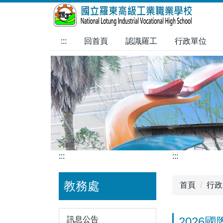
跳
到
主
:::
回首頁
認識羅工
行政單位
要
內
容
區
:::
:::
教務處
首頁
行政
訊息公告
2026