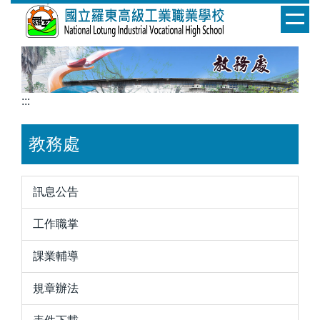
跳
到
主
要
內
容
:::
區
教務處
訊息公告
工作職掌
課業輔導
規章辦法