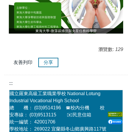
東海大學-微藻碳捕捉與火星任務科學營
瀏覽數:
129
友善列印
分享
:::
國立羅東高級工業職業學校 National Lotung
Industrial Vocational High School
總 機： (03)9514196
☎
校內分機
校
安專線： (03)9513115
✉️民意信箱
統一編號： 42001706
學校地址： 269022 宜蘭縣冬山鄉廣興路117號