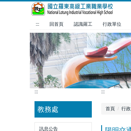
跳
到
主
:::
回首頁
認識羅工
行政單位
要
內
容
區
:::
:::
教務處
首頁
行政
訊息公告
陽明交