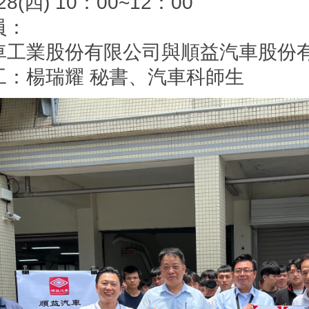
/28(四) 10：00~12：00
員：
車工業股份有限公司與順益汽車股份
工：楊瑞耀 秘書、汽車科師生