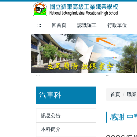
跳
到
主
:::
回首頁
認識羅工
行政單位
要
內
容
區
:::
:::
汽車科
首頁
職業
訊息公告
感謝 中
本科簡介