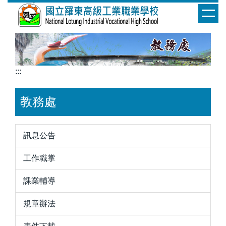
跳
到
主
要
內
容
:::
區
教務處
訊息公告
工作職掌
課業輔導
規章辦法