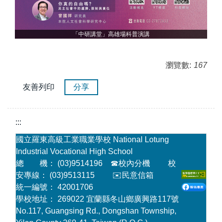
「中研講堂」高雄場科普演講
瀏覽數:
167
友善列印
分享
:::
國立羅東高級工業職業學校 National Lotung
Industrial Vocational High School
總 機： (03)9514196
☎
校內分機
校
安專線： (03)9513115
✉️民意信箱
統一編號： 42001706
學校地址： 269022 宜蘭縣冬山鄉廣興路117號
No.117, Guangsing Rd., Dongshan Township,