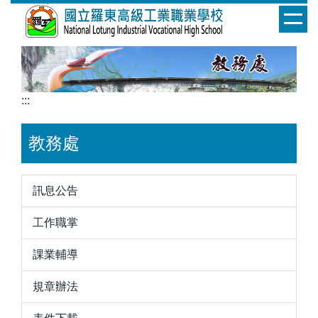
跳
到
主
要
內
容
:::
區
教務處
訊息公告
工作職掌
課業輔導
規章辦法