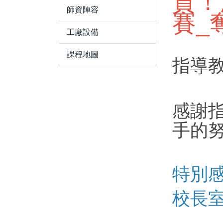
賀！汽
師資陣容
賽_
工廠設備
課程地圖
指導教
感謝
手的
特別感
校長