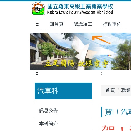
跳
到
主
:::
回首頁
認識羅工
行政單位
要
內
容
區
:::
:::
汽車科
首頁
職業
訊息公告
賀!！汽車
本科簡介